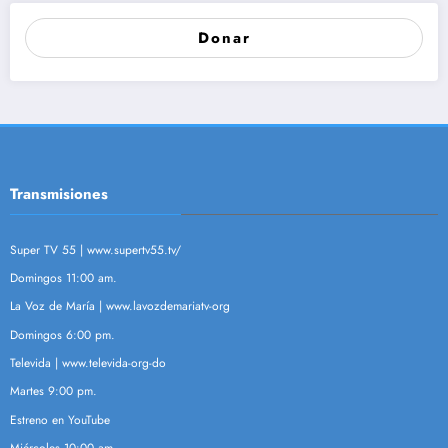
Donar
Transmisiones
Super TV 55 |
www.supertv55.tv/
Domingos 11:00 am.
La Voz de María |
www.lavozdemariatv-org
Domingos 6:00 pm.
Televida |
www.televida-org-do
Martes 9:00 pm.
Estreno en YouTube
Miércoles 10:00 am.