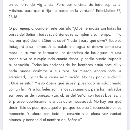
en su torre de vigilancia. Pero por encima de todo suplica al
Altísimo, para que dirija tus pasos en la verdad.” Eclesiástico 37,
13-15
O por ejemplo, como en este párrafo “¡Qué hermosas son todas las
obras del Señor!, todas sus órdenes se cumplen a su tiempo. No
hay por qué decir: ¿Qué es esto? Y esto ¿para qué sirve? Todo se
indagará a su tiempo. A su palabra el agua se detuvo como una
masa, a su voz se formaron los depósitos de las aguas. A una
orden suya se cumple todo cuanto desea, y nadie puede impedir
su salvación. Todas las acciones de los hombres están ante él, y
nada puede ocultarse a sus ojos. Su mirada abarca toda la
eternidad, y nada le causa admiración. No hay por qué decir:
¿Qué es esto? Y esto ¿para qué sirve?, pues todo ha sido creado
con un fin. Para los fieles son llanos sus caminos, para los malvados
son piedras de tropiezo. «Las obras del Señor son todas buenas, y
él provee oportunamente a cualquier necesidad. No hay por qué
decir: Esto es peor que aquello, porque todo será reconocido en su
momento. Y ahora con todo el corazón y a plena voz cantad
himnos, y bendecid el nombre del Señor.»”