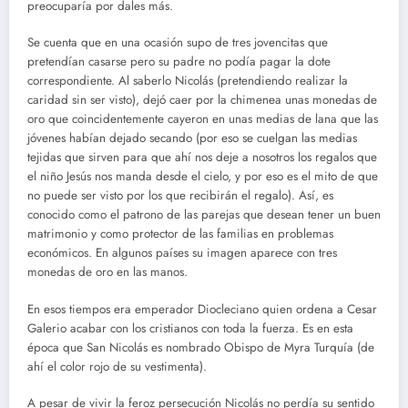
preocuparía por dales más.
Se cuenta que en una ocasión supo de tres jovencitas que
pretendían casarse pero su padre no podía pagar la dote
correspondiente. Al saberlo Nicolás (pretendiendo realizar la
caridad sin ser visto), dejó caer por la chimenea unas monedas de
oro que coincidentemente cayeron en unas medias de lana que las
jóvenes habían dejado secando (por eso se cuelgan las medias
tejidas que sirven para que ahí nos deje a nosotros los regalos que
el niño Jesús nos manda desde el cielo, y por eso es el mito de que
no puede ser visto por los que recibirán el regalo). Así, es
conocido como el patrono de las parejas que desean tener un buen
matrimonio y como protector de las familias en problemas
económicos. En algunos países su imagen aparece con tres
monedas de oro en las manos.
En esos tiempos era emperador Diocleciano quien ordena a Cesar
Galerio acabar con los cristianos con toda la fuerza. Es en esta
época que San Nicolás es nombrado Obispo de Myra Turquía (de
ahí el color rojo de su vestimenta).
A pesar de vivir la feroz persecución Nicolás no perdía su sentido