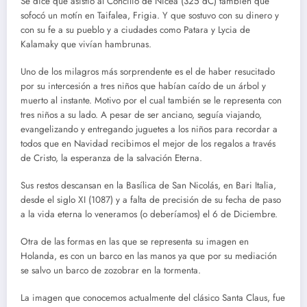
Se dice que asistió al Concilio de Nicea (325 dC) también que
sofocó un motín en Taifalea, Frigia. Y que sostuvo con su dinero y
con su fe a su pueblo y a ciudades como Patara y Lycia de
Kalamaky que vivían hambrunas.
Uno de los milagros más sorprendente es el de haber resucitado
por su intercesión a tres niños que habían caído de un árbol y
muerto al instante. Motivo por el cual también se le representa con
tres niños a su lado. A pesar de ser anciano, seguía viajando,
evangelizando y entregando juguetes a los niños para recordar a
todos que en Navidad recibimos el mejor de los regalos a través
de Cristo, la esperanza de la salvación Eterna.
Sus restos descansan en la Basílica de San Nicolás, en Bari Italia,
desde el siglo XI (1087) y a falta de precisión de su fecha de paso
a la vida eterna lo veneramos (o deberíamos) el 6 de Diciembre.
Otra de las formas en las que se representa su imagen en
Holanda, es con un barco en las manos ya que por su mediación
se salvo un barco de zozobrar en la tormenta.
La imagen que conocemos actualmente del clásico Santa Claus, fue