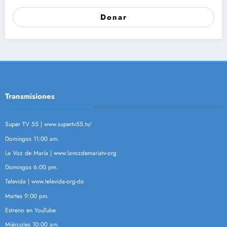
Donar
Transmisiones
Super TV 55 |
www.supertv55.tv/
Domingos 11:00 am.
La Voz de María |
www.lavozdemariatv-org
Domingos 6:00 pm.
Televida |
www.televida-org-do
Martes 9:00 pm.
Estreno en YouTube
Miércoles 10:00 am.