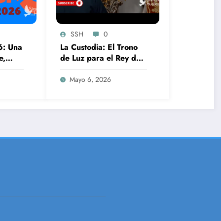
SSH
0
6: Una
La Custodia: El Trono
e,
de Luz para el Rey de
idad
Reyes
Mayo 6, 2026