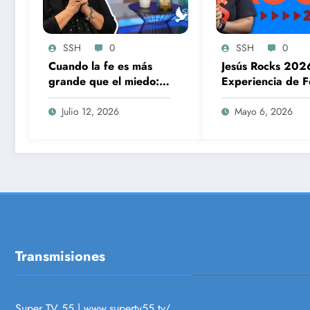
SSH
0
SSH
0
Cuando la fe es más
Jesús Rocks 202
grande que el miedo:
Experiencia de F
El testimonio de doña
Música y Solidar
Rosa Gómez
Julio 12, 2026
Mayo 6, 2026
Transmisiones
Super TV 55 |
www.supertv55.tv/