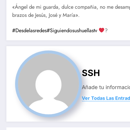
«Ángel de mi guarda, dulce compañia, no me desampa
brazos de Jesús, José y María».
#Desdelasredes
#Siguiendosushuellastv
?
SSH
Añade tu informaci
Ver Todas Las Entra