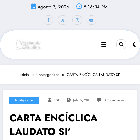
Saltar
agosto 7, 2026
5:16:35 PM
al
contenido
Inicio
Uncategorized
CARTA ENCÍCLICA LAUDATO SI’
Uncategorized
SSH
Julio 2, 2015
0 Comentarios
CARTA ENCÍCLICA
LAUDATO SI’