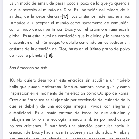
Es un modo de amar, de pasar poco a poco de lo que yo quiero a
lo que necesita el mundo de Dios. Es liberación del miedo, de la
avidez, de la dependencia»
[17]
. Los cristianos, además, estamos
llamados a « aceptar el mundo como sacramento de comunión,
como modo de compartir con Dios y con el prójimo en una escala
global. Es nuestra humilde convicción que lo divino y lo humano se
encuentran en el más pequeño detalle contenido en los vestidos sin
costuras de la creación de Dios, hasta en el último grano de polvo
de nuestro planeta »
[18]
.
San Francisco de Asís
10. No quiero desarrollar esta encíclica sin acudir a un modelo
bello que puede motivarnos. Tomé su nombre como guía y como
inspiración en el momento de mi elección como Obispo de Roma.
Creo que Francisco es el ejemplo por excelencia del cuidado de lo
que es débil y de una ecología integral, vivida con alegría y
autenticidad. Es el santo patrono de todos los que estudian y
trabajan en torno a la ecología, amado también por muchos que
no son cristianos. Él manifestó una atención particular hacia la
creación de Dios y hacia los más pobres y abandonados. Amaba y
era amado por su alegría, su entrega generosa, su corazón