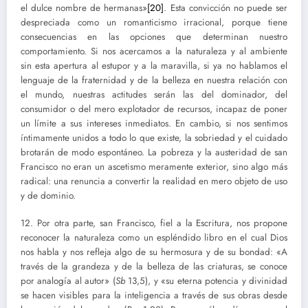
el dulce nombre de hermanas»
[20]
. Esta convicción no puede ser
despreciada como un romanticismo irracional, porque tiene
consecuencias en las opciones que determinan nuestro
comportamiento. Si nos acercamos a la naturaleza y al ambiente
sin esta apertura al estupor y a la maravilla, si ya no hablamos el
lenguaje de la fraternidad y de la belleza en nuestra relación con
el mundo, nuestras actitudes serán las del dominador, del
consumidor o del mero explotador de recursos, incapaz de poner
un límite a sus intereses inmediatos. En cambio, si nos sentimos
íntimamente unidos a todo lo que existe, la sobriedad y el cuidado
brotarán de modo espontáneo. La pobreza y la austeridad de san
Francisco no eran un ascetismo meramente exterior, sino algo más
radical: una renuncia a convertir la realidad en mero objeto de uso
y de dominio.
12. Por otra parte, san Francisco, fiel a la Escritura, nos propone
reconocer la naturaleza como un espléndido libro en el cual Dios
nos habla y nos refleja algo de su hermosura y de su bondad: «A
través de la grandeza y de la belleza de las criaturas, se conoce
por analogía al autor» (
Sb
13,5), y «su eterna potencia y divinidad
se hacen visibles para la inteligencia a través de sus obras desde