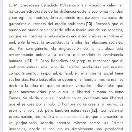
6. Mi predecesor Benedicto XVI renovó la invitación a «eliminar
las causas estructurales de las disfunciones de la economía mundial
y corregir los modelos de crecimiento que parecen incapaces de
garantizar el respeto del medio ambiente»
[10]
. Recordó que el
mundo no puede ser analizado sólo aislando uno de sus aspectos,
porque «el libro de la naturaleza es uno e indivisible», e incluye el
ambiente, la vida, la sexualidad, la familia, las relaciones sociales,
etc. Por consiguiente, «la degradación de la naturaleza está
estrechamente unida a la cultura que modela la convivencia
humana »
[11]
. El Papa Benedicto nos propuso reconocer que el
ambiente natural está lleno de heridas producidas por nuestro
comportamiento irresponsable. También el ambiente social tiene
sus heridas. Pero todas ellas se deben en el fondo al mismo mal, es
decir, a la idea de que no existen verdades indiscutibles que
guíen nuestras vidas, por lo cual la libertad humana no tiene
límites. Se olvida que «el hombre no es solamente una libertad
que él se crea por sí solo. El hombre no se crea a sí mismo. Es
espíritu y voluntad, pero también naturaleza»
[12]
. Con paternal
preocupación, nos invitó a tomar conciencia de que la creación se
ve perjudicada «donde nosotros mismos somos las últimas
instancias, donde el conjunto es simplemente una propiedad