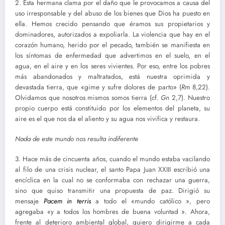
2. Esta hermana clama por el daño que le provocamos a causa del
uso irresponsable y del abuso de los bienes que Dios ha puesto en
ella. Hemos crecido pensando que éramos sus propietarios y
dominadores, autorizados a expoliarla. La violencia que hay en el
corazón humano, herido por el pecado, también se manifiesta en
los síntomas de enfermedad que advertimos en el suelo, en el
agua, en el aire y en los seres vivientes. Por eso, entre los pobres
más abandonados y maltratados, está nuestra oprimida y
devastada tierra, que «gime y sufre dolores de parto» (
Rm
8,22).
Olvidamos que nosotros mismos somos tierra (cf.
Gn
2,7). Nuestro
propio cuerpo está constituido por los elementos del planeta, su
aire es el que nos da el aliento y su agua nos vivifica y restaura.
Nada de este mundo nos resulta indiferente
3. Hace más de cincuenta años, cuando el mundo estaba vacilando
al filo de una crisis nuclear, el santo Papa Juan XXIII escribió una
encíclica en la cual no se conformaba con rechazar una guerra,
sino que quiso transmitir una propuesta de paz. Dirigió su
mensaje
Pacem in terris
a todo el «mundo católico », pero
agregaba «y a todos los hombres de buena voluntad ». Ahora,
frente al deterioro ambiental global, quiero dirigirme a cada