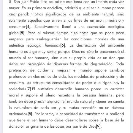
5. San Juan Pablo II se ocupó de este tema con un interés cada vez
mayor. En su primera encíclica, advirtió que el ser humano parece
«no percibir otros significados de su ambiente natural, sino
solamente aquellos que sirven a los fines de un uso inmediato y
consumo»
[4]
. Sucesivamente llamó a una
conversión
ecológica
global
[5]
. Pero al mismo tiempo hizo notar que se pone poco
empeño para «salvaguardar las condiciones morales de una
auténtica
ecología humana
»
[6]
. La destrucción del ambiente
humano es algo muy serio, porque Dios no sólo le encomendó el
mundo al ser humano, sino que su propia vida es un don que
debe ser protegido de diversas formas de degradación. Toda
pretensión de cuidar y mejorar el mundo supone cambios
profundos en «los estilos de vida, los modelos de producción y de
consumo, las estructuras consolidadas de poder que rigen hoy la
sociedad»
[7]
.El auténtico desarrollo humano posee un carácter
moral y supone el pleno respeto a la persona humana, pero
también debe prestar atención al mundo natural y «tener en cuenta
la naturaleza de cada ser y su mutua conexión en un sistema
ordenado»
[8]
. Por lo tanto, la capacidad de transformar la realidad
que tiene el ser humano debe desarrollarse sobre la base de la
donación originaria de las cosas por parte de Dios
[9]
.