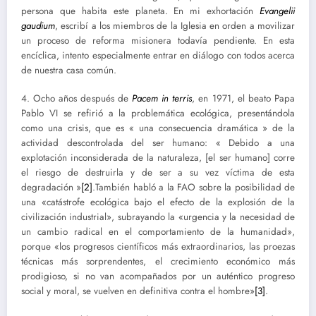
persona que habita este planeta. En mi exhortación
Evangelii
gaudium
, escribí a los miembros de la Iglesia en orden a movilizar
un proceso de reforma misionera todavía pendiente. En esta
encíclica, intento especialmente entrar en diálogo con todos acerca
de nuestra casa común.
4. Ocho años después de
Pacem in terris
, en 1971, el beato Papa
Pablo VI se refirió a la problemática ecológica, presentándola
como una crisis, que es « una consecuencia dramática » de la
actividad descontrolada del ser humano: « Debido a una
explotación inconsiderada de la naturaleza, [el ser humano] corre
el riesgo de destruirla y de ser a su vez víctima de esta
degradación »
[2]
.También habló a la FAO sobre la posibilidad de
una «catástrofe ecológica bajo el efecto de la explosión de la
civilización industrial», subrayando la «urgencia y la necesidad de
un cambio radical en el comportamiento de la humanidad»,
porque «los progresos científicos más extraordinarios, las proezas
técnicas más sorprendentes, el crecimiento económico más
prodigioso, si no van acompañados por un auténtico progreso
social y moral, se vuelven en definitiva contra el hombre»
[3]
.