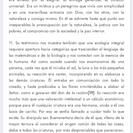
universal. Era un místico y un peregrino que vivía con simplicidad
y en una maravillosa armonía con Dios, con los otros, con la
naturaleza y consigo mismo. En él se advierte hasta qué punto son
inseparables la preocupación por la naturaleza, la justicia con los
pobres, el compromiso con la sociedad y la paz interior.
11. Su testimonio nos muestra también que una ecología integral
requiere apertura hacia categorías que trascienden el lenguaje de
las matemáticas o de la biología y nos conectan con la esencia de
lo humano. Así como sucede cuando nos enamoramos de una
persona, cada vez que él miraba el sol, la luna o los más pequeños
animales, su reacción era cantar, incorporando en su alabanza a
las demás criaturas. Él entraba en comunicación con todo lo
creado, y hasta predicaba a las flores «invitándolas a alabar al
Señor, como si gozaran del don de la razón»
[19]
. Su reacción era
mucho más que una valoración intelectual o un cálculo económico,
porque para él cualquier criatura era una hermana, unida a él con
lazos de cariño. Por eso se sentía llamado a cuidar todo lo que
existe. Su discípulo san Buenaventura decía de él que, «lleno de la
mayor ternura al considerar el origen común de todas las cosas,
daba a todas las criaturas, por más despreciables que parecieran,