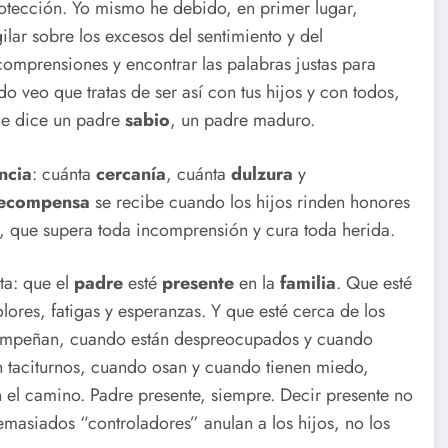
tección. Yo mismo he debido, en primer lugar,
lar sobre los excesos del sentimiento y del
ncomprensiones y encontrar las palabras justas para
 veo que tratas de ser así con tus hijos y con todos,
que dice un padre
sabio
, un padre maduro.
ncia
: cuánta
cercanía
, cuánta
dulzura
y
ecompensa
se recibe cuando los hijos rinden honores
ga, que supera toda incomprensión y cura toda herida.
ta: que el
padre
esté
presente
en la
familia
. Que esté
lores, fatigas y esperanzas. Y que esté cerca de los
 empeñan, cuando están despreocupados y cuando
n taciturnos, cuando osan y cuando tienen miedo,
l camino. Padre presente, siempre. Decir presente no
emasiados “controladores” anulan a los hijos, no los