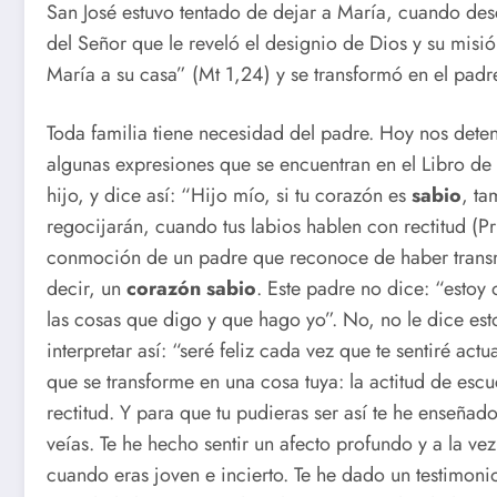
San José estuvo tentado de dejar a María, cuando des
del Señor que le reveló el designio de Dios y su misió
María a su casa” (Mt 1,24) y se transformó en el padr
Toda familia tiene necesidad del padre. Hoy nos deten
algunas expresiones que se encuentran en el Libro de 
hijo, y dice así: “Hijo mío, si tu corazón es
sabio
, ta
regocijarán, cuando tus labios hablen con rectitud (Pr
conmoción de un padre que reconoce de haber transmit
decir, un
corazón sabio
. Este padre no dice: “estoy 
las cosas que digo y que hago yo”. No, no le dice e
interpretar así: “seré feliz cada vez que te sentiré act
que se transforme en una cosa tuya: la actitud de esc
rectitud. Y para que tu pudieras ser así te he enseña
veías. Te he hecho sentir un afecto profundo y a la v
cuando eras joven e incierto. Te he dado un testimoni