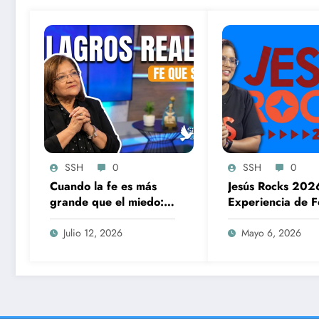
SSH
0
SSH
0
Cuando la fe es más
Jesús Rocks 202
grande que el miedo:
Experiencia de F
El testimonio de doña
Música y Solidar
Rosa Gómez
Julio 12, 2026
Mayo 6, 2026