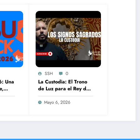
SSH
0
6: Una
La Custodia: El Trono
e,
de Luz para el Rey de
idad
Reyes
Mayo 6, 2026