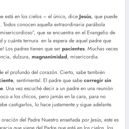
e está en los cielos – el único, dice
Jesús
, que puede
). Todos conocen aquella extraordinaria parábola
misericordioso”, que se encuentra en el Evangelio de
dad y cuánta ternura en la espera de aquel padre que
se! Los padres tienen que ser
pacientes
. Muchas veces
ncia, dulzura,
magnanimidad
, misericordia.
de el profundo del corazón. Cierto, sabe también
iente
, sentimental. El padre que sabe
corregir sin
se
. Una vez escuché decir a un padre en una reunión
oco a los chicos, pero jamás en la cara, para no
ebe castigarlos, lo hace justamente y sigue adelante.
 oración del Padre Nuestro enseñada por Jesús, este es
 gracia que viene del Padre que está en los cielos, los