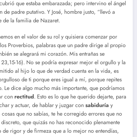
cubrió que estaba embarazada; pero intervino el ángel
n de padre putativo. Y José, hombre justo, “llevó a
e de la familia de Nazaret.
emos en el valor de su rol y quisiera comenzar por
los Proverbios, palabras que un padre dirige al propio
mbién se alegrará mi corazón. Mis entrañas se
 23,15-16). No se podría expresar mejor el orgullo y la
ido al hijo lo que de verdad cuenta en la vida, es
orgulloso de ti porque eres igual a mí, porque repites
sto. Le dice algo mucho más importante, que podríamos
uar con
rectitud
. Esto es lo que he querido dejarte, para
uchar y actuar, de hablar y juzgar con
sabiduría
y
do cosas que no sabías, te he corregido errores que no
ez discreto, que quizás no has reconocido plenamente
o de rigor y de firmeza que a lo mejor no entendías,