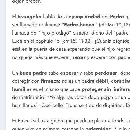
dejan crecer.
El
Evangelio
habla de la
ejemplaridad
del
Padre
qu
ser llamado realmente “
Padre bueno
” (cfr Mc 10,18
llamada del “hijo pródigo” o mejor dicho del “padre 
Luca en el capítulo 15 (cfr 15, 11-32). ¡Cuánta digni
está en la puerta de casa esperando que el hijo regre
no queda más que esperar,
rezar
y esperar con pacie
Un
buen padre
sabe
espera
r y sabe
perdonar
, des
corregir con
firmeza
: no es un padre
débil
,
complac
humillar
es el mismo que sabe
proteger sin limitar
de matrimonio: “Yo algunas veces debo pegarles un p
humillarlos”. ¡Qué bello! Tiene sentido de dignidad. D
Entonces si hay alguien que puede explicar a fondo la
quien vive en primera persona la
paternidad
. Sin la