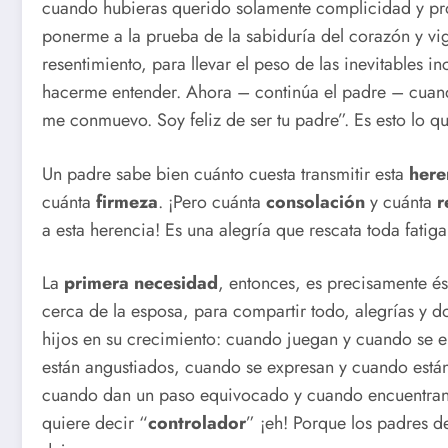
cuando hubieras querido solamente complicidad y pro
ponerme a la prueba de la sabiduría del corazón y vigi
resentimiento, para llevar el peso de las inevitables i
hacerme entender. Ahora – continúa el padre – cuando
me conmuevo. Soy feliz de ser tu padre”. Es esto lo 
Un padre sabe bien cuánto cuesta transmitir esta
here
cuánta
firmeza
. ¡Pero cuánta
consolación
y cuánta
r
a esta herencia! Es una alegría que rescata toda fati
La
primera necesidad
, entonces, es precisamente és
cerca de la esposa, para compartir todo, alegrías y do
hijos en su crecimiento: cuando juegan y cuando se
están angustiados, cuando se expresan y cuando está
cuando dan un paso equivocado y cuando encuentran e
quiere decir “
controlador
” ¡eh! Porque los padres d