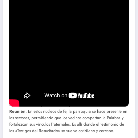
La historia de esta familia es un reflejo de lo que ocurre cuando
nos permitimos hacer una pausa para mirar al Maestro. Por eso,
Pamela y Rafael no solo nos cuentan su vivencia, sino que
extienden una invitación formal a toda la comunidad para
participar en el retiro
«Encuentro Cara a Cara con Jesús»
.
Este retiro, organizado por la
Parroquia El Buen Pastor
en Santo
Domingo, busca propiciar un espacio de intimidad y sanación
donde cada asistente pueda experimentar, de manera personal,
que Cristo está vivo y camina a nuestro lado.
La Fuerza de la Comunidad: Las
Casas de Reunión
Además del retiro, destacan la importancia de las
Casas de
Reunión
. En estos núcleos de fe, la parroquia se hace presente en
los sectores, permitiendo que los vecinos compartan la Palabra y
fortalezcan sus vínculos fraternales. Es allí donde el testimonio de
los «Testigos del Resucitado» se vuelve cotidiano y cercano.