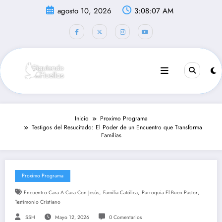
Saltar
agosto 10, 2026
3:08:07 AM
al
contenido
Inicio
Proximo Programa
Testigos del Resucitado: El Poder de un Encuentro que Transforma
Familias
Proximo Programa
,
,
,
Encuentro Cara A Cara Con Jesús
Familia Católica
Parroquia El Buen Pastor
Testimonio Cristiano
SSH
Mayo 12, 2026
0 Comentarios